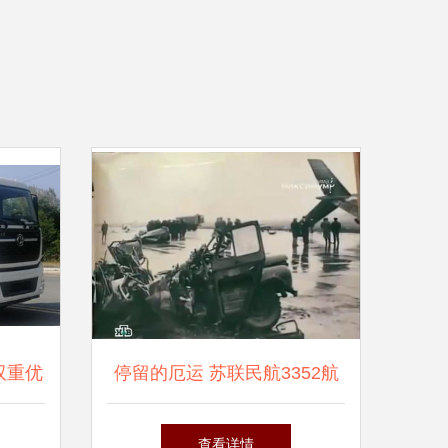
双重优
停留的厄运 苏联民航3352航
保障
班84年鄂木斯克空难
查看详情