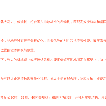
搭载大马力、低油耗、符合国六排放标准的发动机，匹配高效变速箱和坚
制造，结构经过有限元分析优化，具备优异的刚性和抗疲劳性能。液压系
同位置的罐体抓取与放置。
态下，强大的机械锁止或液压锁紧机构能将储罐牢固地固定在车架上，防
作员可以近距离清晰观察作业过程。操纵手柄布局合理，响应灵敏，即便
常见如30吨、35吨、40吨等规格）和规格的储罐，并可对车架结构、