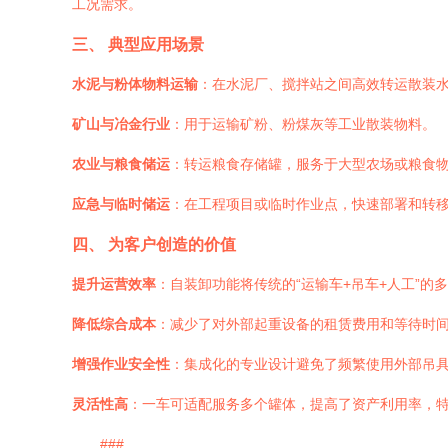
工况需求。
三、 典型应用场景
水泥与粉体物料运输
：在水泥厂、搅拌站之间高效转运散装
矿山与冶金行业
：用于运输矿粉、粉煤灰等工业散装物料。
农业与粮食储运
：转运粮食存储罐，服务于大型农场或粮食
应急与临时储运
：在工程项目或临时作业点，快速部署和转
四、 为客户创造的价值
提升运营效率
：自装卸功能将传统的“运输车+吊车+人工”
降低综合成本
：减少了对外部起重设备的租赁费用和等待时
增强作业安全性
：集成化的专业设计避免了频繁使用外部吊
灵活性高
：一车可适配服务多个罐体，提高了资产利用率，
###