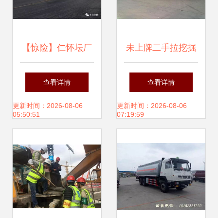
【惊险】仁怀坛厂
未上牌二手拉挖掘
收费站附近上演生
机运输半挂车、罐
查看详情
查看详情
死时刻 司机违
车及背罐车厂价直
更新时间：2026-08-06
更新时间：2026-08-06
05:50:51
07:19:59
章“切线”引发连环
销——8万元开启
撞击，大货车冲出
高效运输新选择
护栏侧翻旋转