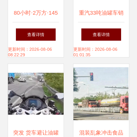
360°！这惊魂一幕
80小时·2万方·145
重汽33吨油罐车销
你一定要看。
车次 一次改写行业
售信息及油罐车选
查看详情
查看详情
纪录的大体积浇筑
购指南
更新时间：2026-08-06
更新时间：2026-08-06
08:22:29
01:01:35
之战
突发 货车避让油罐
混装乱象冲击食品